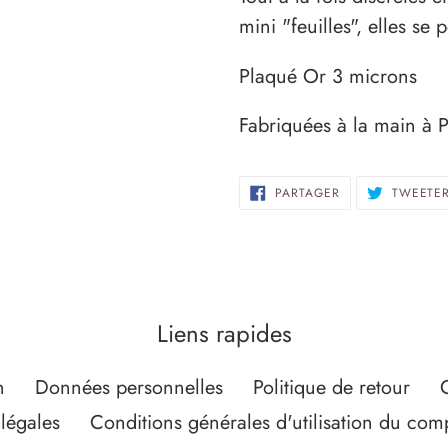
votre
mini "feuilles", elles se 
panier
Plaqué Or 3 microns
Fabriquées à la main à P
PARTAGER
PARTAGER
TWEETE
SUR
FACEBOOK
Liens rapides
n
Données personnelles
Politique de retour
légales
Conditions générales d'utilisation du c