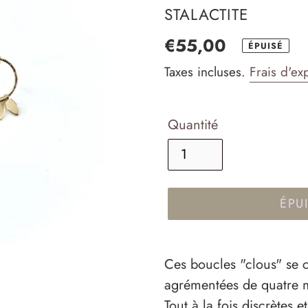
DISTRIBUTEUR
STALACTITE
Prix
€55,00
ÉPUISÉ
normal
Taxes incluses.
Frais d'ex
Quantité
ÉPU
Ajout
d'un
Ces boucles "clous" se 
produit
agrémentées de quatre mi
à
Tout à la fois discrètes 