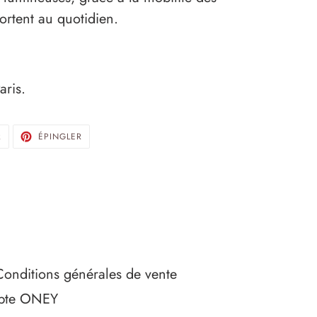
portent au quotidien.
aris.
TWEETER
ÉPINGLER
R
ÉPINGLER
SUR
SUR
TWITTER
PINTEREST
Conditions générales de vente
ompte ONEY