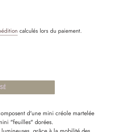
pédition
calculés lors du paiement.
ISÉ
composent d'une mini créole martelée
ni "feuilles" dorées.
et lumineuses, grâce à la mobilité des