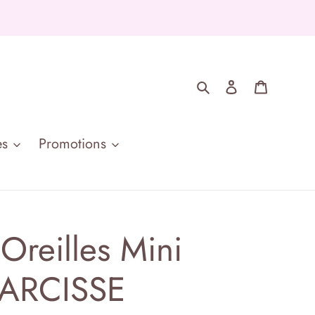
Rechercher
Se connecte
Panier
es
Promotions
Oreilles Mini
NARCISSE