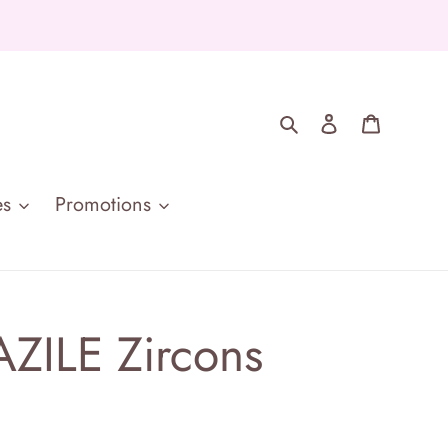
Rechercher
Se connecte
Panier
es
Promotions
AZILE Zircons