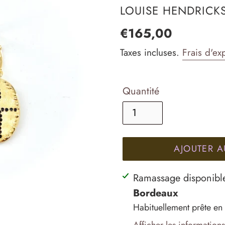
DISTRIBUTEUR
LOUISE HENDRICK
Prix
€165,00
normal
Taxes incluses.
Frais d'ex
Quantité
AJOUTER A
Ajout
Ramassage disponibl
d'un
Bordeaux
produit
Habituellement prête en
à