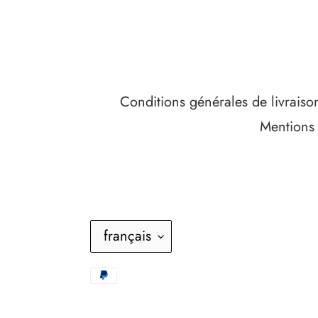
Conditions générales de livraiso
Mentions 
L
français
A
Moyens
N
de
G
paiement