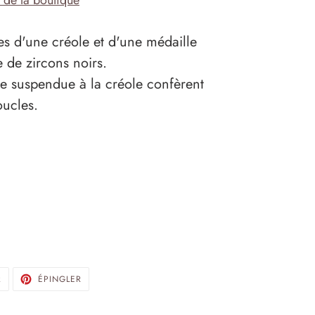
s de la boutique
es d'une créole et d'une médaille
e de zircons noirs.
le suspendue à la créole confèrent
oucles.
TWEETER
ÉPINGLER
R
ÉPINGLER
SUR
SUR
TWITTER
PINTEREST