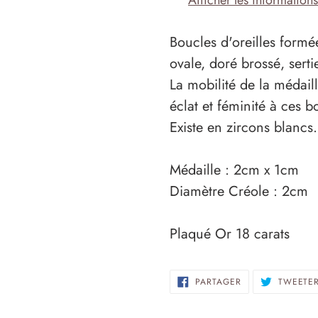
Afficher les information
votre
panier
Boucles d'oreilles formé
ovale, doré brossé, serti
La mobilité de la médail
éclat et féminité à ces b
Existe en zircons blancs.
Médaille : 2cm x 1cm
Diamètre Créole : 2cm
Plaqué Or 18 carats
PARTAGER
PARTAGER
TWEETE
SUR
FACEBOOK